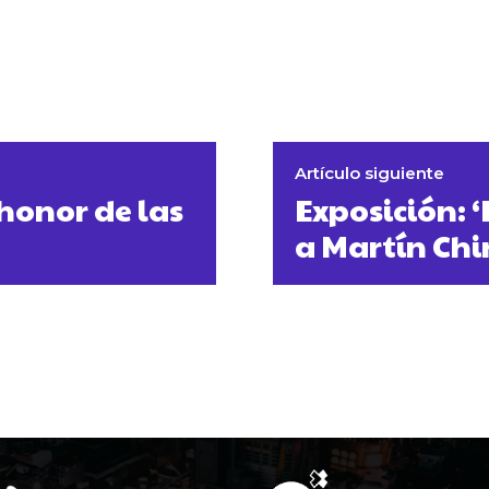
Artículo siguiente
honor de las
Exposición: 
a Martín Chir