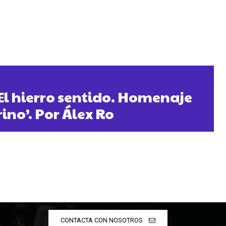
‘El hierro sentido. Homenaje
ino’. Por Álex Ro
CONTACTA CON NOSOTROS