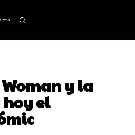
ista
r Woman y la
 hoy el
cómic