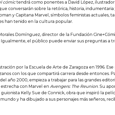
el cómic
tendrá como ponentes a David López, ilustrador,
 que conversarán sobre la retórica, historia, indumentaria 
n y Capitana Marvel, símbolos feministas actuales, ta
es han tenido en la cultura popular.
orales Domínguez, director de la Fundación Cine+Cómic
e. Igualmente, el público puede enviar sus preguntas a t
tración por la Escuela de Arte de Zaragoza en 1996. Ese
anos con los que compartirá carrera desde entonces. Pas
ir del año 2000, empieza a trabajar para las grandes edit
 estrecha con Marvel en
Avengers: The Reunion
. Su apo
la guionista Kelly Sue de Connick, obra que inspiró la pe
l mundo y ha dibujado a sus personajes más señeros, rec