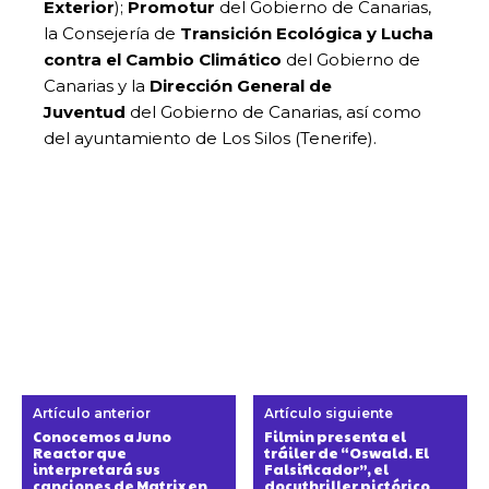
Exterior
);
Promotur
del Gobierno de Canarias,
la Consejería de
Transición Ecológica y Lucha
contra el Cambio Climático
del Gobierno de
Canarias y la
Dirección General de
Juventud
del Gobierno de Canarias, así como
del ayuntamiento de Los Silos (Tenerife).
Artículo anterior
Artículo siguiente
Conocemos a Juno
Filmin presenta el
Reactor que
tráiler de “Oswald. El
interpretará sus
Falsificador”, el
canciones de Matrix en
docuthriller pictórico