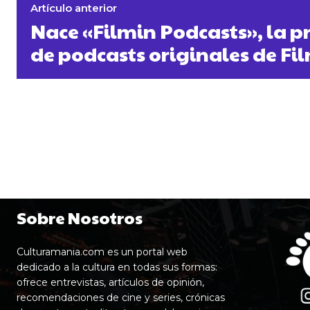
Artículo anterior
Nace «Filmin Podcasts», la p
de podcasts originales de Fi
Sobre Nosotros
Culturamania.com es un portal web
dedicado a la cultura en todas sus formas:
ofrece entrevistas, artículos de opinión,
recomendaciones de cine y series, crónicas