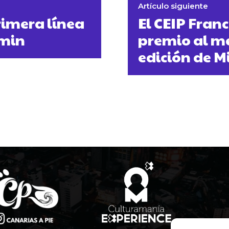
Artículo siguiente
rimera línea
El CEIP Franc
lmin
premio al me
edición de M