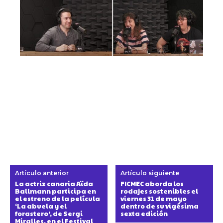
Artículo anterior
Artículo siguiente
La actriz canaria Aïda
FICMEC aborda los
Ballmann participa en
rodajes sostenibles el
el estreno de la película
viernes 31 de mayo
‘La abuela y el
dentro de su vigésima
forastero’, de Sergi
sexta edición
Miralles, en el Festival