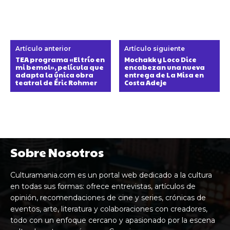
Artículo anterior
Artículo siguiente
TEA programa «El trío en
Mochakk y Loco Dice
mi bemol», película que
encabezan una nueva
adapta la única obra
entrega de La Misa en
teatral de Éric Rohmer
Costa Adeje
Sobre Nosotros
Culturamania.com es un portal web dedicado a la cultura
en todas sus formas: ofrece entrevistas, artículos de
opinión, recomendaciones de cine y series, crónicas de
eventos, arte, literatura y colaboraciones con creadores,
todo con un enfoque cercano y apasionado por la escena