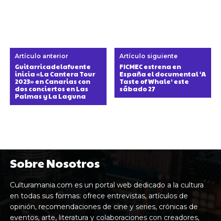
Artículo anterior
Artículo siguiente
Guitarricadelafuente
FICMEC estrena en
inicia «La Cantera Tour
España el documental ‘A
2023» en Canarias con
Taste of Whale’ este
dos conciertos en Las
sábado 27
Palmas y La Laguna
Sobre Nosotros
Culturamania.com es un portal web dedicado a la cultura
en todas sus formas: ofrece entrevistas, artículos de
opinión, recomendaciones de cine y series, crónicas de
eventos, arte, literatura y colaboraciones con creadores,