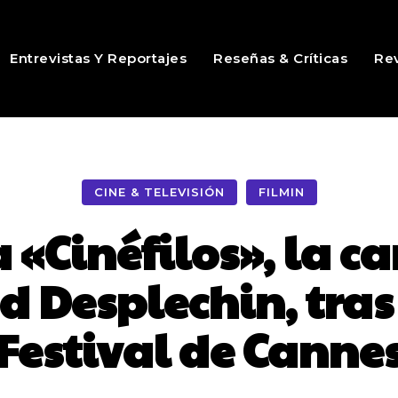
Entrevistas Y Reportajes
Reseñas & Críticas
Rev
CINE & TELEVISIÓN
FILMIN
 «Cinéfilos», la c
d Desplechin, tras 
Festival de Canne