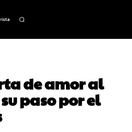
ista
arta de amor al
su paso por el
s