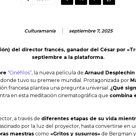
Culturamanía
septiembre 7, 2025
ión) del director francés, ganador del César por «T
septiembre a la plataforma.
bre
“Cinéfilos”
, la nueva película de
Arnaud Desplechin
, donde tuvo su premiere mundial. Protagonizada por
Ma
ción francesa plantea una pregunta universal:
¿Qué sign
ntra en esta meditación cinematográfica que
combina e
rector, a través de
diferentes etapas de su vida mientr
fascinado por la luz del proyector, hasta convertirse en u
ras maestras
como
«Gritos y susurros»
de Bergman 