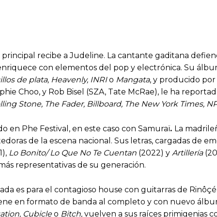
io principal recibe a Judeline. La cantante gaditana def
 enriquece con elementos del pop y electrónica. Su ál
illos de plata, Heavenly, INRI
o
Mangata
, y producido por
ie Choo, y Rob Bisel (SZA, Tate McRae), le ha reportado
olling Stone, The Fader, Billboard, The New York Times, NP
o en Phe Festival, en este caso con Samuraï
.
La madrile
tedoras de la escena nacional. Sus letras, cargadas de 
1),
Lo Bonito/ Lo Que No Te Cuentan
(2022) y
Artillería
(20
más representativas de su generación.
rnada es para el contagioso house con guitarras de Rinôçé
viene en formato de banda al completo y con nuevo álb
sation, Cubicle
o
Bitch,
vuelven a sus raíces primigenias 