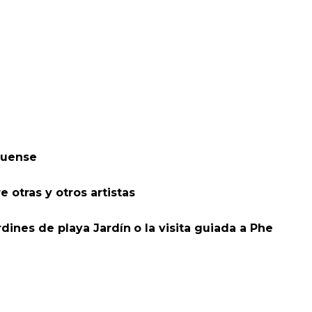
tuense
 otras y otros artistas
rdines de playa Jardín
o la visita guiada a Phe