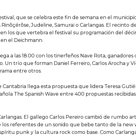
stival, que se celebra este fin de semana en el municip
s Rinôçérôse, Judeline, Samuraï o Carlangas. El recinto del
en los que vertebra el festival su programación del décim
r en el Deichmann.
pega a las 18.00 con los tinerfeños Nave Rota, ganadores
o. Un trío que forman Daniel Ferreiro, Carlos Arocha y 
rama entre otros.
e Cantabria llega esta propuesta que lidera Teresa Gutié
pañola The Spanish Wave entre 400 propuestas recibidas
Carlangas. El gallego Carlos Pereiro cambió de rumbo ar
de los referentes de un sonido que bebe tanto de la n
spíritu punk y la cultura rock como base. Como Carlanga