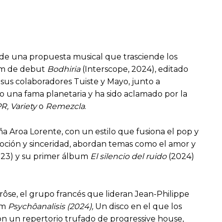
iende una propuesta musical que trasciende los
bum de debut
Bodhiria
(Interscope, 2024), editado
 sus colaboradores Tuiste y Mayo, junto a
 una fama planetaria y ha sido aclamado por la
R, Variety
o
Remezcla
.
ña Aroa Lorente, con un estilo que fusiona el pop y
emoción y sinceridad, abordan temas como el amor y
23) y su primer álbum
El silencio del ruido
(2024)
rôse, el grupo francés que lideran Jean-Philippe
um
Psychôanalisis (2024),
Un disco en el que los
con un repertorio trufado de progressive house,