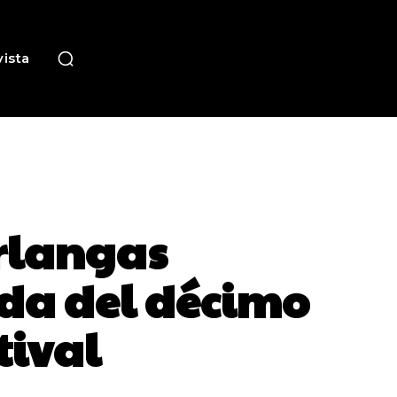
ista
arlangas
da del décimo
tival