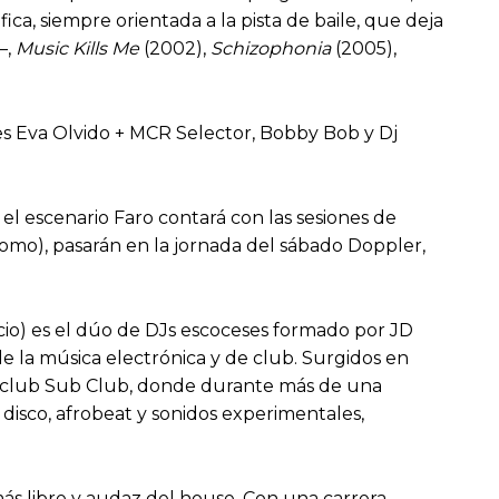
ica, siempre orientada a la pista de baile, que deja
–,
Music Kills Me
(2002),
Schizophonia
(2005),
ores Eva Olvido + MCR Selector, Bobby Bob y Dj
el escenario Faro contará con las sesiones de
(Domo), pasarán en la jornada del sábado Doppler,
acio) es el dúo de DJs escoceses formado por JD
de la música electrónica y de club. Surgidos en
 el club Sub Club, donde durante más de una
disco, afrobeat y sonidos experimentales,
ás libre y audaz del house. Con una carrera