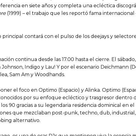
ferencia en siete años y completa una ecléctica discográf
ore
(1999) – el trabajo que les reportó fama internacional 
io principal contará con el pulso de los deejays y select
ión continua desde las 17.00 hasta el cierre. El sábado, 
ohn Johnson, Indigo y Lau! Y por el escenario Deichmann 
Jalea, Sam Am y Woodhands.
e poner el foco en Optimo (Espacio) y Alinka. Optimo (Esp
 conocidos por su enfoque ecléctico y trasgresor dentro 
 los 90 gracias a su legendaria residencia dominical en
ones que mezclaban post-punk, techno, dub, industrial, 
bing alternativo.
icago
,
es una de esas DJs que mantienen viva la esencia m