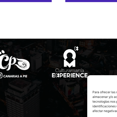
Para ofrecer las
almacenar y/o ac
tecnologías nos 
identificaciones 
afectar negativa