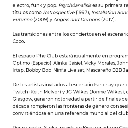
electro, funk y pop.
Psychôanalisis
es su primera re
títulos como
Retrospective
(1997),
Installation Son
Futurinô
(2009) y
Angels and Demons
(2017).
Las transiciones entre los conciertos en el escenar
Coco
.
El espacio Phe Club estará igualmente en programac
Optimo (Espacio), Alinka, Jaisiel, Vicky Morales, J
Irtap, Bobby Bob, Ninf.a Live set, Mascareño B2B 
De los artistas invitados al escenario Faro hay qu
Twitch (Keith McIvor) y JG Wilkes (Jonnie Wilkes),
Glasgow, ganaron notoriedad a partir de finales de
década rompieron las fronteras de género con sesi
convirtiéndose en una referencia mundial del club
Por su parte, Alinka
,
nacida en Kiev y criada en Ch