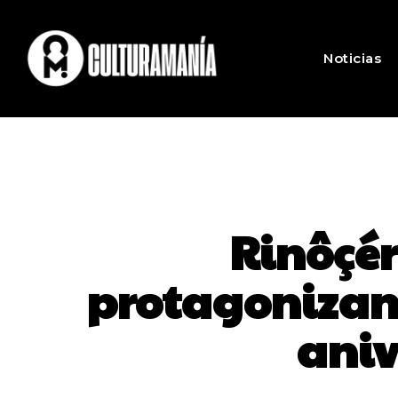
Noticias
Rinôçér
protagonizan
aniv