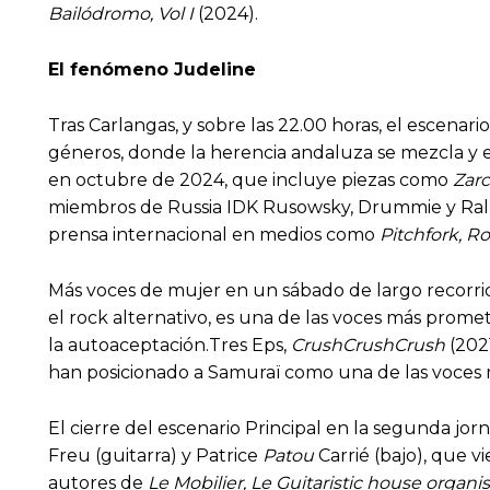
Bailódromo, Vol I
(2024).
El fenómeno Judeline
Tras Carlangas, y sobre las 22.00 horas, el escenar
géneros, donde la herencia andaluza se mezcla y
en octubre de 2024, que incluye piezas como
Zarc
miembros de Russia IDK Rusowsky, Drummie y Ralph
prensa internacional en medios como
Pitchfork, R
Más voces de mujer en un sábado de largo recorrid
el rock alternativo, es una de las voces más prome
la autoaceptación.Tres Eps,
CrushCrushCrush
(202
han posicionado a Samuraï como una de las voces 
El cierre del escenario Principal en la segunda jo
Freu (guitarra) y Patrice
Patou
Carrié (bajo), que 
autores de
Le Mobilier, Le Guitaristic house organi