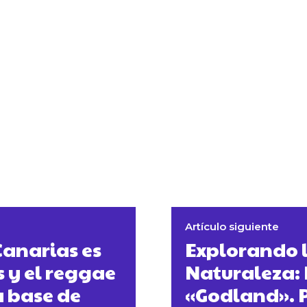
Artículo siguiente
anarias es
Explorando l
s y el reggae
Naturaleza: 
 base de
«Godland». 