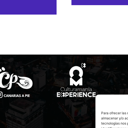
Para ofrecer las
almacenar y/o ac
tecnologías nos 