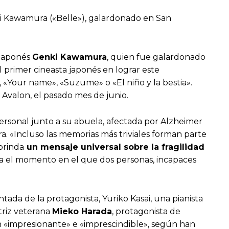
nki Kawamura («Belle»), galardonado en San
 japonés
Genki Kawamura
, quien fue galardonado
l primer cineasta japonés en lograr este
«Your name», «Suzume» o «El niño y la bestia».
r Avalon, el pasado mes de junio.
personal junto a su abuela, afectada por Alzheimer
a. «Incluso las memorias más triviales forman parte
brinda
un mensaje universal sobre la fragilidad
stra el momento en el que dos personas, incapaces
ada de la protagonista, Yuriko Kasai, una pianista
triz veterana
Mieko Harada
, protagonista de
ón «impresionante» e «imprescindible», según han