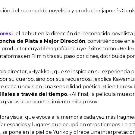
rección del reconocido novelista y productor japonés Ge
lores
«, el debut en la dirección del reconocido novelista
Concha de Plata a Mejor Dirección
, convirtiéndose en e
oductor cuya filmografía incluye éxitos como «Belle», 
taformas en Filmin tras su paso por cines, distribuida po
pio director, «Hyakka», que se inspira en su experiencia 
por su cuerpo, sino por sus recuerdos», explica Kawamur
e cada uno». Con una sensibilidad poética, «Cien flores» 
liales a través del tiempo
. «Al final, la película mue
n gracias a un acontecimiento milagroso».
áfora visual que evoca a la memoria cada vez más fragment
dar espacios y lugares que ocupó en otros tiempos. La ac
, se pone en la piel de Yuriko y ofrece una interpretaci