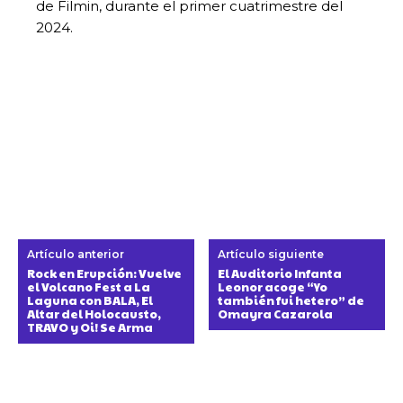
de Filmin, durante el primer cuatrimestre del
2024.
Artículo anterior
Artículo siguiente
Rock en Erupción: Vuelve
El Auditorio Infanta
el Volcano Fest a La
Leonor acoge “Yo
Laguna con BALA, El
también fui hetero” de
Altar del Holocausto,
Omayra Cazarola
TRAVO y Oi! Se Arma