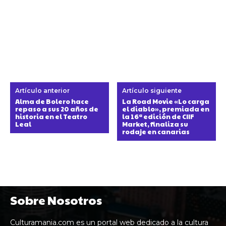
Artículo anterior
Artículo siguiente
Alma de Bolero hace
La Road Movie «Lo carga
repaso a sus 20 años de
el diablo», premiada en
historia en el Teatro
la 16ª edición de CIIF
Leal
Market, finaliza su
rodaje en canarias
Sobre Nosotros
Culturamania.com es un portal web dedicado a la cultura