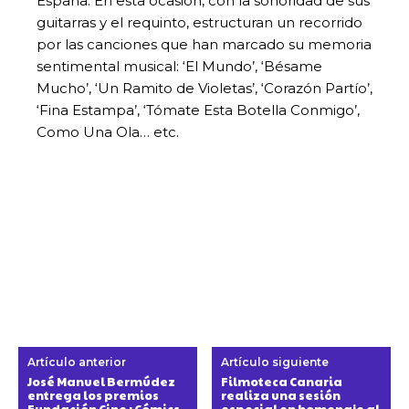
España. En esta ocasión, con la sonoridad de sus
guitarras y el requinto, estructuran un recorrido
por las canciones que han marcado su memoria
sentimental musical: ‘El Mundo’, ‘Bésame
Mucho’, ‘Un Ramito de Violetas’, ‘Corazón Partío’,
‘Fina Estampa’, ‘Tómate Esta Botella Conmigo’,
Como Una Ola… etc.
Artículo anterior
Artículo siguiente
José Manuel Bermúdez
Filmoteca Canaria
entrega los premios
realiza una sesión
Fundación Cine+Cómics
especial en homenaje al