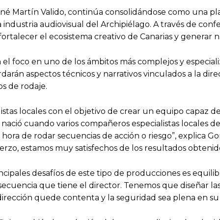
é Martín Valido, continúa consolidándose como una plat
 industria audiovisual del Archipiélago. A través de confer
rtalecer el ecosistema creativo de Canarias y generar n
 el foco en uno de los ámbitos más complejos y especializ
arán aspectos técnicos y narrativos vinculados a la dire
os de rodaje.
alistas locales con el objetivo de crear un equipo capaz
to nació cuando varios compañeros especialistas locales 
 hora de rodar secuencias de acción o riesgo”, explica Go
fuerzo, estamos muy satisfechos de los resultados obtenid
pales desafíos de este tipo de producciones es equilibra
 secuencia que tiene el director. Tenemos que diseñar las
irección quede contenta y la seguridad sea plena en su r