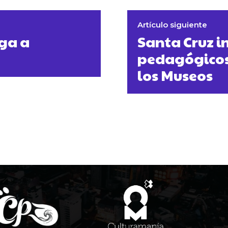
Artículo siguiente
ega a
Santa Cruz i
pedagógicos 
los Museos