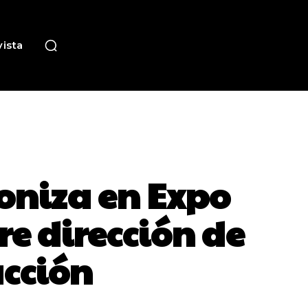
ista
oniza en Expo
e dirección de
acción