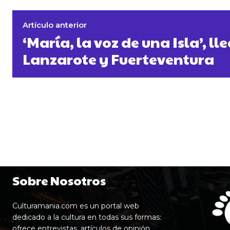
Artículo anterior
‘María, la voz de una Isla’, ll
Lanzarote y Fuerteventura
Sobre Nosotros
Culturamania.com es un portal web
dedicado a la cultura en todas sus formas:
ofrece entrevistas, artículos de opinión,