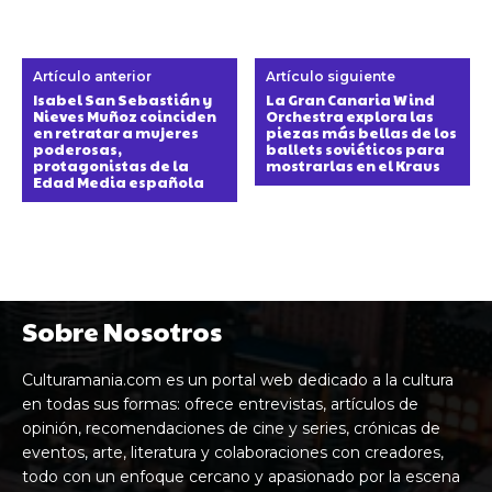
Artículo anterior
Artículo siguiente
Isabel San Sebastián y
La Gran Canaria Wind
Nieves Muñoz coinciden
Orchestra explora las
en retratar a mujeres
piezas más bellas de los
poderosas,
ballets soviéticos para
protagonistas de la
mostrarlas en el Kraus
Edad Media española
Sobre Nosotros
Culturamania.com es un portal web dedicado a la cultura
en todas sus formas: ofrece entrevistas, artículos de
opinión, recomendaciones de cine y series, crónicas de
eventos, arte, literatura y colaboraciones con creadores,
todo con un enfoque cercano y apasionado por la escena