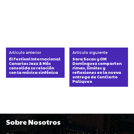
Artículo anterior
Artículo siguiente
El Festival Internacional
Sara Socas y OM
Canarias Jazz & Más
Domínguez comparten
consolida su relación
rimas, límites y
con la música sinfónica
reflexiones en la nueva
entrega de ConCierto
Paliqueo
Sobre Nosotros