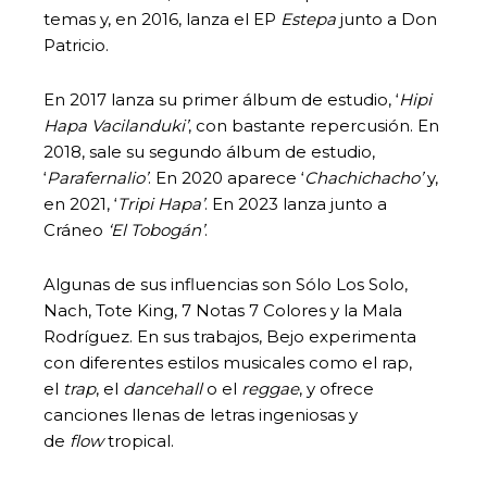
temas y, en 2016, lanza el EP
Estepa
junto a Don
Patricio.
En 2017 lanza su primer álbum de estudio, ‘
Hipi
Hapa Vacilanduki’
, con bastante repercusión. En
2018, sale su segundo álbum de estudio,
‘
Parafernalio’
. En 2020 aparece ‘
Chachichacho’
y,
en 2021, ‘
Tripi Hapa’
. En 2023 lanza junto a
Cráneo
‘El Tobogán’
.
Algunas de sus influencias son Sólo Los Solo,
Nach, Tote King, 7 Notas 7 Colores y la Mala
Rodríguez. En sus trabajos, Bejo experimenta
con diferentes estilos musicales como el rap,
el
trap
, el
dancehall
o el
reggae
, y ofrece
canciones llenas de letras ingeniosas y
de
flow
tropical.