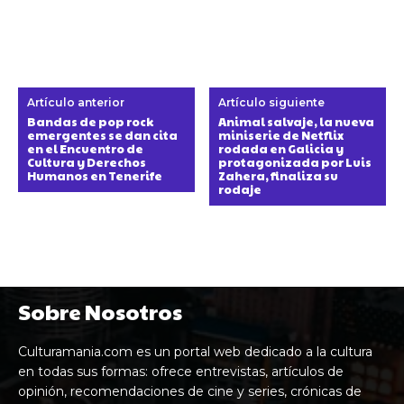
Artículo anterior
Artículo siguiente
Bandas de pop rock
Animal salvaje, la nueva
emergentes se dan cita
miniserie de Netflix
en el Encuentro de
rodada en Galicia y
Cultura y Derechos
protagonizada por Luis
Humanos en Tenerife
Zahera, finaliza su
rodaje
Sobre Nosotros
Culturamania.com es un portal web dedicado a la cultura
en todas sus formas: ofrece entrevistas, artículos de
opinión, recomendaciones de cine y series, crónicas de