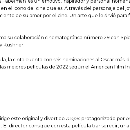
os Fabelman’ es un emotivo, inspirador y personal home
 en el icono del cine que es. A través del personaje de
iento de su amor por el cine. Un arte que le sirvió para f
ma su colaboración cinematográfica número 29 con Spielb
ny Kushner.
la, la cinta cuenta con seis nominaciones al Oscar más, 
as mejores películas de 2022 según el American Film Ins
ige este original y divertido
biopic
protagonizado por Au
l director consigue con esta película transgredir, una v