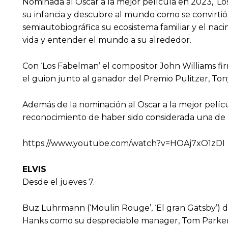
Nominada al Oscar a la mejor película en 2023, ‘L
su infancia y descubre al mundo como se convirtió
semiautobiográfica su ecosistema familiar y el nacim
vida y entender el mundo a su alrededor.
Con ‘Los Fabelman’ el compositor John Williams fir
el guion junto al ganador del Premio Pulitzer, To
Además de la nominación al Oscar a la mejor pelícu
reconocimiento de haber sido considerada una de l
https://www.youtube.com/watch?v=HOAj7xO1zDI
ELVIS
Desde el jueves 7.
Buz Luhrmann (‘Moulin Rouge’, ‘El gran Gatsby’) dir
Hanks como su despreciable manager, Tom Parker. E