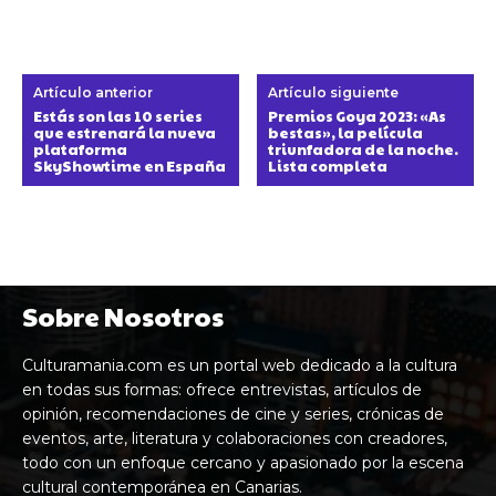
Artículo anterior
Artículo siguiente
Estás son las 10 series
Premios Goya 2023: «As
que estrenará la nueva
bestas», la película
plataforma
triunfadora de la noche.
SkyShowtime en España
Lista completa
Sobre Nosotros
Culturamania.com es un portal web dedicado a la cultura
en todas sus formas: ofrece entrevistas, artículos de
opinión, recomendaciones de cine y series, crónicas de
eventos, arte, literatura y colaboraciones con creadores,
todo con un enfoque cercano y apasionado por la escena
cultural contemporánea en Canarias.