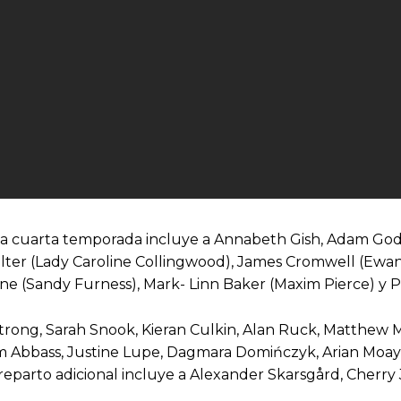
a cuarta temporada incluye a Annabeth Gish, Adam Godl
lter (Lady Caroline Collingwood), James Cromwell (Ewan R
Pine (Sandy Furness), Mark- Linn Baker (Maxim Pierce) y 
 Strong, Sarah Snook, Kieran Culkin, Alan Ruck, Matthew
am Abbass, Justine Lupe, Dagmara Domińczyk, Arian Moay
 reparto adicional incluye a Alexander Skarsgård, Cherry