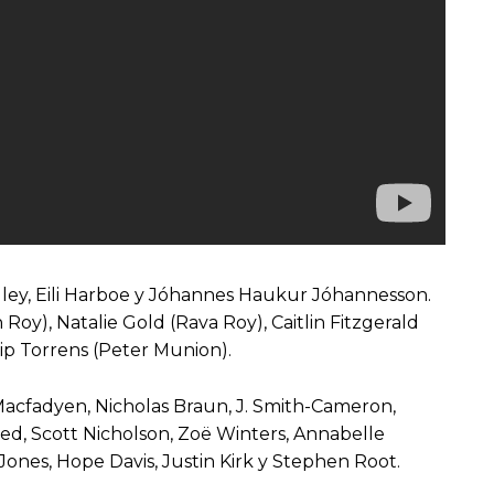
ey, Eili Harboe y Jóhannes Haukur Jóhannesson.
oy), Natalie Gold (Rava Roy), Caitlin Fitzgerald
Pip Torrens (Peter Munion).
 Macfadyen, Nicholas Braun, J. Smith-Cameron,
ed, Scott Nicholson, Zoë Winters, Annabelle
 Jones, Hope Davis, Justin Kirk y Stephen Root.