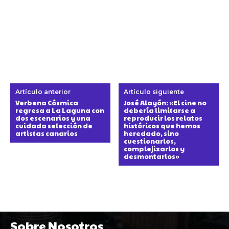
Artículo anterior
Artículo siguiente
Verbena Cósmica
José Alayón: «El cine no
regresa a La Laguna con
debería limitarse a
dos escenarios y una
reproducir los relatos
cuidada selección de
históricos que hemos
artistas canarios
heredado, sino
cuestionarlos,
complejizarlos y
desmontarlos»
Sobre Nosotros