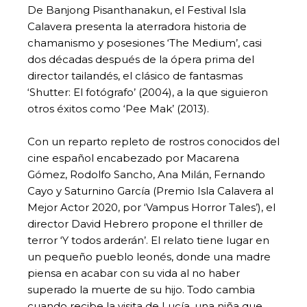
De Banjong Pisanthanakun, el Festival Isla
Calavera presenta la aterradora historia de
chamanismo y posesiones ‘The Medium’, casi
dos décadas después de la ópera prima del
director tailandés, el clásico de fantasmas
‘Shutter: El fotógrafo’ (2004), a la que siguieron
otros éxitos como ‘Pee Mak’ (2013).
Con un reparto repleto de rostros conocidos del
cine español encabezado por Macarena
Gómez, Rodolfo Sancho, Ana Milán, Fernando
Cayo y Saturnino García (Premio Isla Calavera al
Mejor Actor 2020, por ‘Vampus Horror Tales’), el
director David Hebrero propone el thriller de
terror ‘Y todos arderán’. El relato tiene lugar en
un pequeño pueblo leonés, donde una madre
piensa en acabar con su vida al no haber
superado la muerte de su hijo. Todo cambia
cuando recibe la visita de Lucía, una niña que