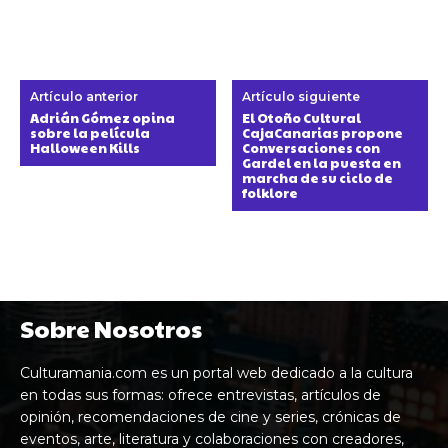
Artículo anterior
Artículo siguiente
Adrián Gómez opina
El Otoño Cultural
sobre la película
CajaCanarias propone
Halloween Kills
Conversaciones con
Gardel en la puesta en
marcha de su ciclo de
folklore
Sobre Nosotros
Culturamania.com es un portal web dedicado a la cultura
en todas sus formas: ofrece entrevistas, artículos de
opinión, recomendaciones de cine y series, crónicas de
eventos, arte, literatura y colaboraciones con creadores,