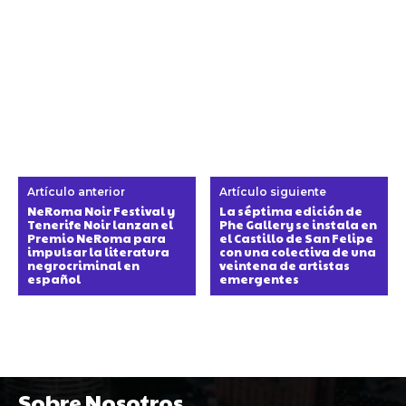
Artículo anterior
Artículo siguiente
NeRoma Noir Festival y
La séptima edición de
Tenerife Noir lanzan el
Phe Gallery se instala en
Premio NeRoma para
el Castillo de San Felipe
impulsar la literatura
con una colectiva de una
negrocriminal en
veintena de artistas
español
emergentes
Sobre Nosotros