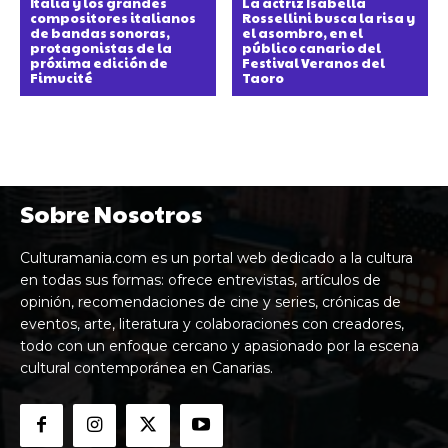
Italia y los grandes
La actriz Isabella
compositores italianos
Rossellini busca la risa y
de bandas sonoras,
el asombro, en el
protagonistas de la
público canario del
próxima edición de
Festival Veranos del
Fimucité
Taoro
Sobre Nosotros
Culturamania.com es un portal web dedicado a la cultura
en todas sus formas: ofrece entrevistas, artículos de
opinión, recomendaciones de cine y series, crónicas de
eventos, arte, literatura y colaboraciones con creadores,
todo con un enfoque cercano y apasionado por la escena
cultural contemporánea en Canarias.