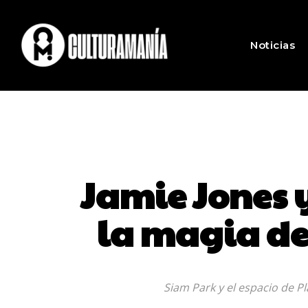
Noticias
Jamie Jones 
la magia d
Siam Park y el espacio de P