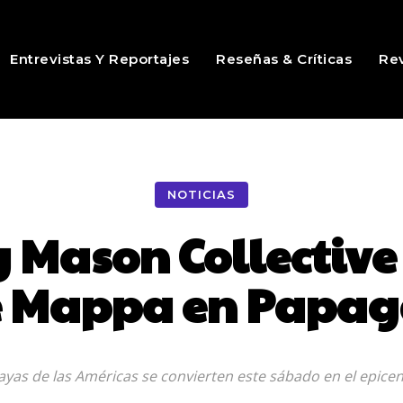
Entrevistas Y Reportajes
Reseñas & Críticas
Rev
NOTICIAS
y Mason Collectiv
e Mappa en Papaga
layas de las Américas se convierten este sábado en el epicen