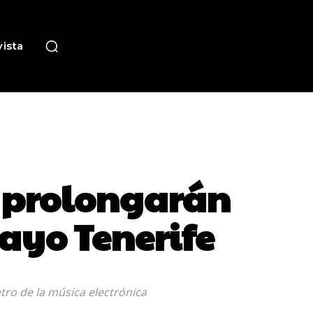
ista
e prolongarán
yo Tenerife
tro de la música electrónica