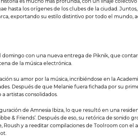
storia es mucho más profunda, con un linaje colectivo q
gae hasta los orígenes de los clubes de la ciudad. Junt
ca, exportando su estilo distintivo por todo el mundo, a
l domingo con una nueva entrega de Piknik, que contará
cena de la música electrónica.
ción su amor por la música, incribiéndose en la Academ
idades. Después de que Melanie fuera fichada por su pri
a artistas consolidados.
guración de Amnesia Ibiza, lo que resultó en una reside
Ribbe & Friends’. Después de eso, su retórica de sonido gr
e, Roush y a reeditar compilaciones de Toolroom con el ap
ot.