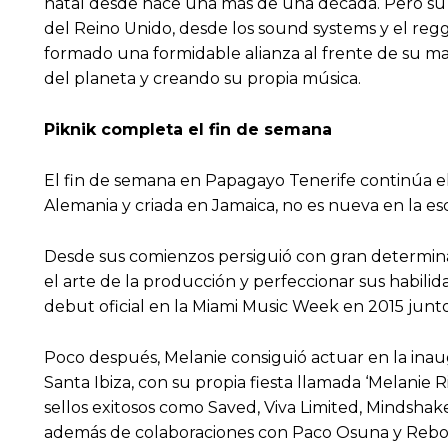
natal desde hace una más de una década. Pero su hi
del Reino Unido, desde los sound systems y el reg
formado una formidable alianza al frente de su mar
del planeta y creando su propia música.
Piknik completa el fin de semana
El fin de semana en Papagayo Tenerife continúa e
Alemania y criada en Jamaica, no es nueva en la es
Desde sus comienzos persiguió con gran determina
el arte de la producción y perfeccionar sus habil
debut oficial en la Miami Music Week en 2015 junto 
Poco después, Melanie consiguió actuar en la inau
Santa Ibiza, con su propia fiesta llamada ‘Melanie 
sellos exitosos como Saved, Viva Limited, Mindshak
además de colaboraciones con Paco Osuna y Rebo