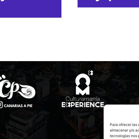
Para ofrecer las
almacenar y/o ac
tecnologías nos 