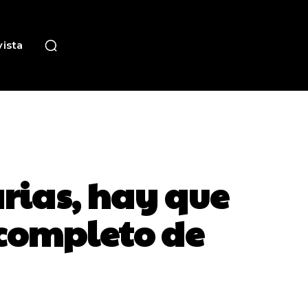
ista
rias, hay que
 completo de