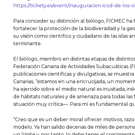
https://tickety.es/event/inauguracion-icod-de-los
Para conceder su distinción al biólogo, FICMEC ha 
fortalecer la protección de la biodiversidad y la 
su visión como científico y ciudadano de las islas
terminante.
El biólogo, miembro en distintas etapas de distinto
Federación Canaria de Actividades Subacuáticas (
publicaciones científicas y divulgativas, se mues
Canarias, “estamos en una encrucijada, un momento
ha ejercido sobre el medio natural es inusitada, in
de hábitats naturales y de amenaza para todas la
situación muy crítica—. Para mí es fundamental q
“Creo que es un deber moral ofrecer motivos, raz
modelo. Ya han salido decenas de miles de personas 
un límite y, por tanto, lo debe tener el crecimient