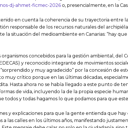
-vinos-dj-ahmet-ficmec-2026
o, presencialmente, en la Casa
tenido en cuenta la coherencia de su trayectoria entre la
gestión responsable de los recursos naturales del archip
 ante la situación del medioambiente en Canarias: “hay qu
s organismos concebidos para la gestión ambiental, del Co
FEDECAS) y reconocido integrante de movimientos social
tra “sorprendido y muy agradecido” por la concesión de 
 muy crítico porque en las últimas décadas, especialmen
édita. Hasta ahora no se había llegado a este punto de ten
s formas de vida, incluyendo la de la propia especie hu
ue todos y todas hagamos lo que podamos para que este
ones y explicaciones para que la gente entienda que ha
a las calles en los últimos años, manifestando justamente
o. Este mensaje debe calar no solo en la ciudadanía, sino