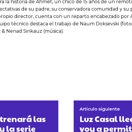
rra la historia de Ahmet, un chico de 15 años de un rem
xpectativas de su padre, su conservadora comunidad y su 
el propio director, cuenta con un reparto encabezado por
quipo técnico destaca el trabajo de Naum Doksevski (foto
uz & Nenad Sinkauz (música).
Artículo siguiente
trenará las
Luz Casal ll
 la serie
voy a permit