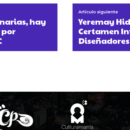
Artículo siguiente
narias, hay
Yeremay Hid
 por
Certamen In
C
Diseñadores