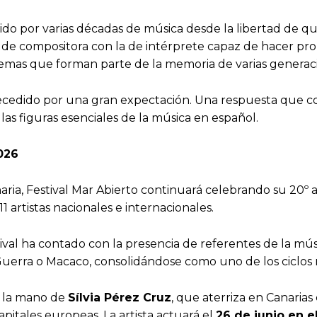
do por varias décadas de música desde la libertad de qui
 de compositora con la de intérprete capaz de hacer prop
temas que forman parte de la memoria de varias generac
recedido por una gran expectación. Una respuesta que con
las figuras esenciales de la música en español.
2026
naria, Festival Mar Abierto continuará celebrando su 20
1 artistas nacionales e internacionales.
stival ha contado con la presencia de referentes de la mú
uerra o Macaco, consolidándose como uno de los ciclos 
e la mano de
Sílvia Pérez Cruz
, que aterriza en Canarias
pitales europeas. La artista actuará el
26 de junio en 