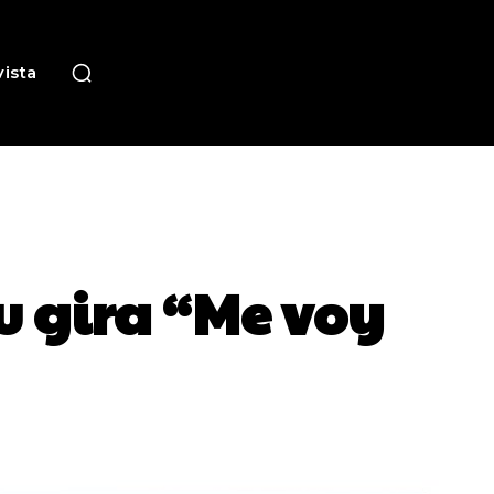
ista
su gira “Me voy