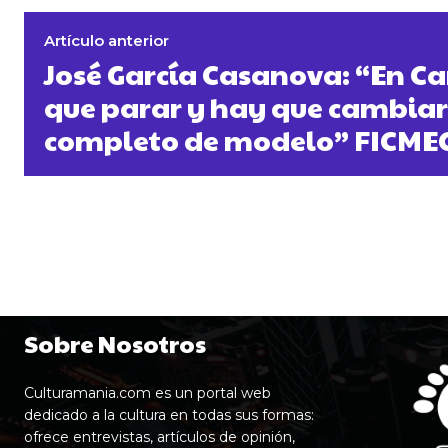
Artículo anterior
José García Casanova: “En Ca
que parar y hay que cambiar
completo de modelo” FICME
Sobre Nosotros
Culturamania.com es un portal web
dedicado a la cultura en todas sus formas:
ofrece entrevistas, artículos de opinión,