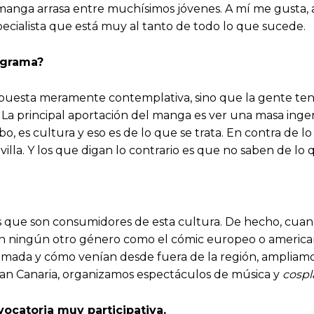
El manga arrasa entre muchísimos jóvenes. A mí me gus
ialista que está muy al tanto de todo lo que sucede.
rograma?
puesta meramente contemplativa, sino que la gente teng
 La principal aportación del manga es ver una masa inge
, es cultura y eso es de lo que se trata. En contra de l
illa. Y los que digan lo contrario es que no saben de lo
icas que son consumidores de esta cultura. De hecho, cu
n ningún otro género como el cómic europeo o americano.
imada y cómo venían desde fuera de la región, ampliamos
Gran Canaria, organizamos espectáculos de música y
cospl
vocatoria muy participativa.