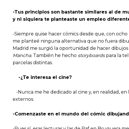
-Tus principios son bastante similares al de 
y ni siquiera te planteaste un empleo diferente
-Siempre quise hacer cómics desde que, con ocho a
me planteé ninguna alternativa que no fuera dibu
Madrid me surgió la oportunidad de hacer dibujos
Mancha.
También he hecho
storyboards
para la te
parcelas distintas.
-¿Te interesa el cine?
-Nunca me he dedicado al cine y, en realidad, en 
externos.
-Comenzaste en el mundo del cómic dibujando
-Pues sí, esas lecturas y las de Raf en Bruguera 