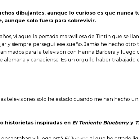
muchos dibujantes, aunque lo curioso es que nunca t
, aunque solo fuera para sobrevivir.
ños, vi aquella portada maravillosa de Tintín que se ll
jar y siempre perseguí ese sueño. Jamás he hecho otro t
 animados para la televisión con Hanna Barbera y luego
le alemana y canadiense. Es un orgullo haber trabajado e
las televisiones solo he estado cuando me han hecho una
 historietas inspiradas en
El Teniente Blueberry
y
T
me encantaban y luego está
El Jueves
, al que he estado li