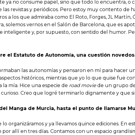
nte ya no consume papel, sino que todo lo encuentra, o c
las revistas y periódicos. Pero estoy muy contento de h
 a los que admiraba como El Roto, Forges, JL Martín, Ós
uera, solemos vernos en el Salón de Barcelona, que es ap
nteligente y, por supuesto, con sentido del humor. Pero 
bre el Estatuto de Autonomía, una cuestión novedos
rmaban las autonomías y pensaron en mí para hacer un c
 aspectos históricos, mientras que yo lo que quise fue c
ra la mía. Hice una especie de
road movie
de un grupo de 
o curioso. Creo que logré terminarlo dignamente y que si
del Manga de Murcia, hasta el punto de llamarse M
 lo organizáramos y ya llevamos quince ediciones. En es
 por allí en tres días. Contamos con un espacio grandís