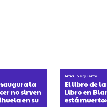
Artículo siguiente
inaugura la
El libro de 
cer no sirven
Libro en Bla
rihuela en su
está muerto»