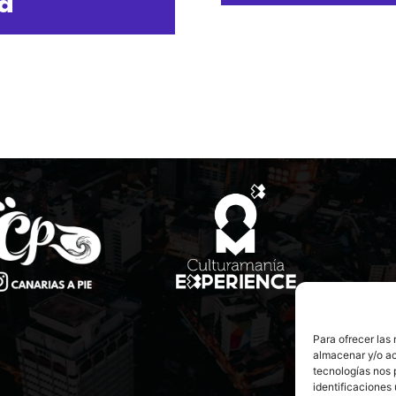
na
Para ofrecer las
almacenar y/o ac
tecnologías nos 
identificaciones 