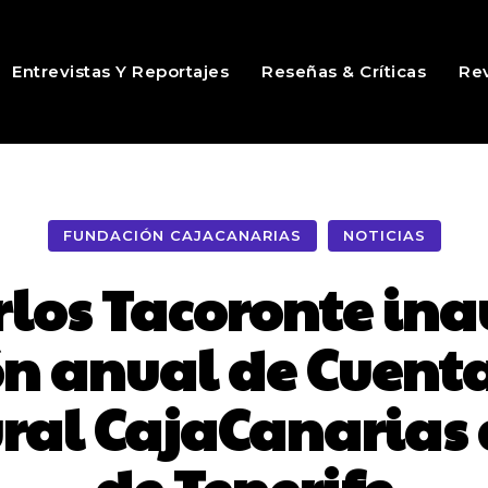
Entrevistas Y Reportajes
Reseñas & Críticas
Rev
FUNDACIÓN CAJACANARIAS
NOTICIAS
rlos Tacoronte ina
 anual de Cuenta
ural CajaCanarias 