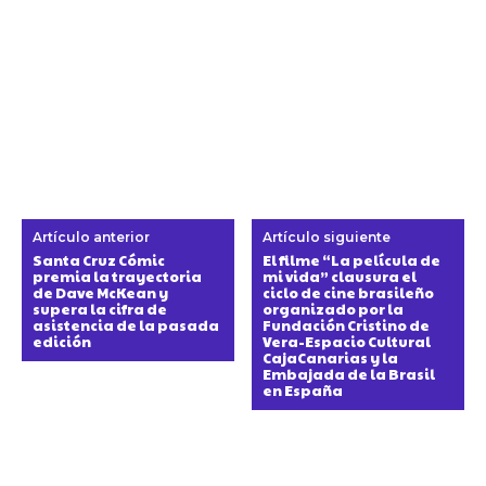
Artículo anterior
Artículo siguiente
Santa Cruz Cómic
El filme “La película de
premia la trayectoria
mi vida” clausura el
de Dave McKean y
ciclo de cine brasileño
supera la cifra de
organizado por la
asistencia de la pasada
Fundación Cristino de
edición
Vera-Espacio Cultural
CajaCanarias y la
Embajada de la Brasil
en España