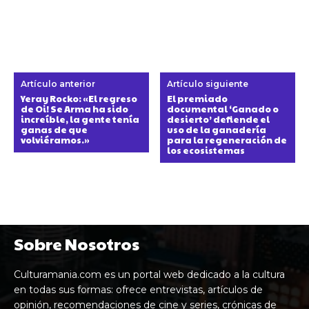
Artículo anterior
Artículo siguiente
Yeray Rocko: «El regreso
El premiado
de Oi! Se Arma ha sido
documental ‘Ganado o
increíble, la gente tenía
desierto’ defiende el
ganas de que
uso de la ganadería
volviéramos.»
para la regeneración de
los ecosistemas
Sobre Nosotros
Culturamania.com es un portal web dedicado a la cultura
en todas sus formas: ofrece entrevistas, artículos de
opinión, recomendaciones de cine y series, crónicas de