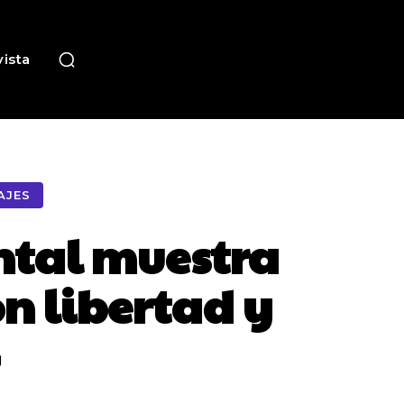
ista
AJES
ntal muestra
on libertad y
»