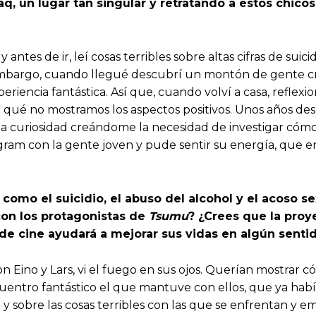
laq, un lugar tan singular y retratando a estos chic
antes de ir, leí cosas terribles sobre altas cifras de suic
 embargo, cuando llegué descubrí un montón de gente cr
eriencia fantástica. Así que, cuando volví a casa, refle
qué no mostramos los aspectos positivos. Unos años desp
la curiosidad creándome la necesidad de investigar cóm
agram con la gente joven y pude sentir su energía, que 
como el suicidio, el abuso del alcohol y el acoso 
con los protagonistas de
Tsumu
? ¿Crees que la proy
 de cine ayudará a mejorar sus vidas en algún senti
on Eino y Lars, vi el fuego en sus ojos. Querían mostrar 
entro fantástico el que mantuve con ellos, que ya habí
io y sobre las cosas terribles con las que se enfrentan 