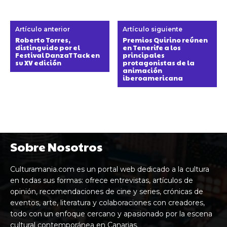
Artículo anterior
Artículo siguiente
Roberto Torres,
Premios Quirino reúnen
distinguido por el
en Tenerife a los
Festival DanzaTTack en
principales
su XV edición
protagonistas de la
animación
iberoamericana
Sobre Nosotros
Culturamania.com es un portal web dedicado a la cultura
en todas sus formas: ofrece entrevistas, artículos de
opinión, recomendaciones de cine y series, crónicas de
eventos, arte, literatura y colaboraciones con creadores,
todo con un enfoque cercano y apasionado por la escena
cultural contemporánea en Canarias.