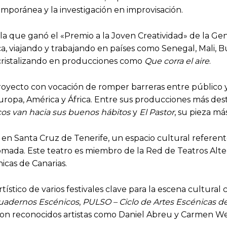
poránea y la investigación en improvisación.
 que ganó el «Premio a la Joven Creatividad» de la Gene
a, viajando y trabajando en países como Senegal, Mali, 
cristalizando en producciones como
Que corra el aire
.
oyecto con vocación de romper barreras entre público y
uropa, América y África. Entre sus producciones más de
os van hacia sus buenos hábitos
y
El Pastor
, su pieza má
 en Santa Cruz de Tenerife, un espacio cultural referent
mada. Este teatro es miembro de la Red de Teatros Alter
icas de Canarias.
ístico de varios festivales clave para la escena cultural c
uadernos Escénicos
,
PULSO – Ciclo de Artes Escénicas de
con reconocidos artistas como Daniel Abreu y Carmen W