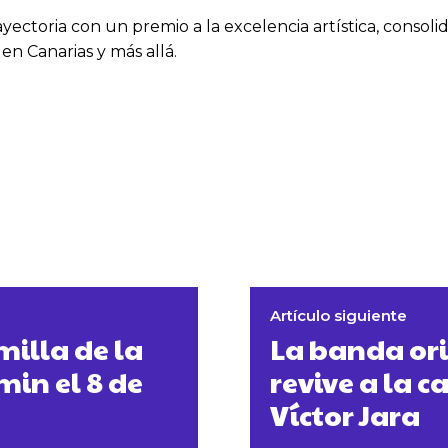
rayectoria con un premio a la excelencia artística, cons
en Canarias y más allá.
Artículo siguiente
illa de la
La banda or
min el 8 de
revive a la c
Víctor Jara