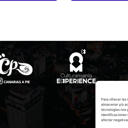
Para ofrecer las
almacenar y/o ac
tecnologías nos 
identificaciones 
afectar negativa