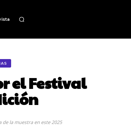
ista
IAS
r el Festival
ición
a de la muestra en este 2025