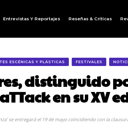
Entrevistas Y Reportajes
Reseñas & Críticas
Rev
TES ESCÉNICAS Y PLÁSTICAS
FESTIVALES
NOTIC
es, distinguido po
aTTack en su XV ed
nza’ se entregará el 19 de mayo coincidiendo con la clausur