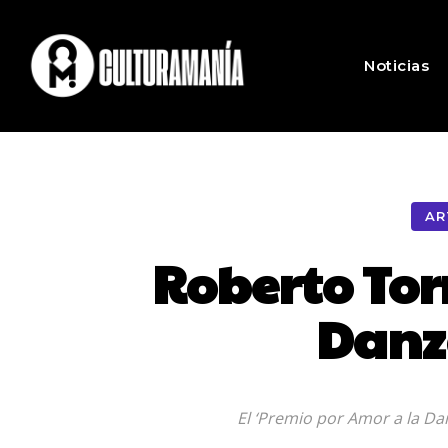
Noticias
AR
Roberto Torr
Danz
El ‘Premio por Amor a la Da