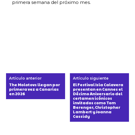
primera semana del próximo mes.
Artículo anterior
Artículo siguiente
The Molotovs llegan por
El Festival Isla Calavera
primera vez a Canarias
presentan en Cannes el
en 2026
Décimo Aniversario del
certamen icónicos
invitados como Tom
Berenger, Christopher
Lambert y Joanna
Cassidy