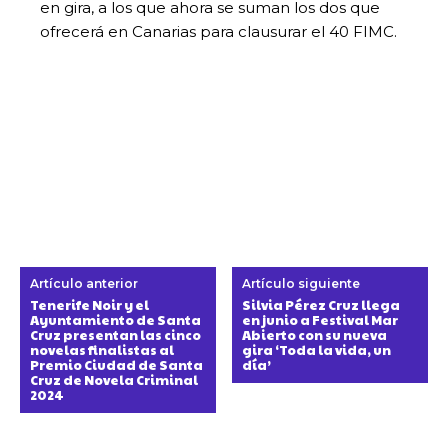
en gira, a los que ahora se suman los dos que
ofrecerá en Canarias para clausurar el 40 FIMC.
Artículo anterior
Artículo siguiente
Tenerife Noir y el
Silvia Pérez Cruz llega
Ayuntamiento de Santa
en junio a Festival Mar
Cruz presentan las cinco
Abierto con su nueva
novelas finalistas al
gira ‘Toda la vida, un
Premio Ciudad de Santa
día’
Cruz de Novela Criminal
2024