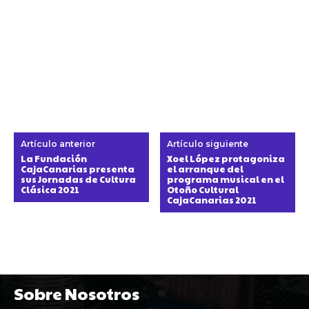
Artículo anterior
Artículo siguiente
La Fundación
Xoel López protagoniza
CajaCanarias presenta
el arranque del
sus Jornadas de Cultura
programa musical en el
Clásica 2021
Otoño Cultural
CajaCanarias 2021
Sobre Nosotros