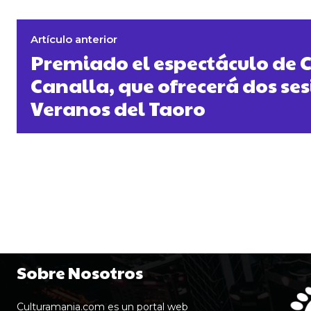
Artículo anterior
Premiado el espectáculo de C
Canalla, que ofrecerá dos se
Veranos del Taoro
Sobre Nosotros
Culturamania.com es un portal web