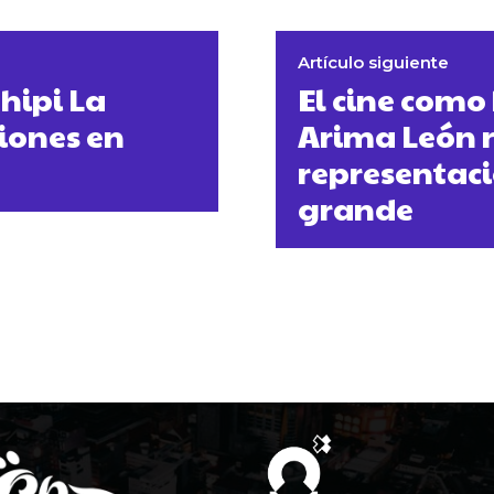
Artículo siguiente
hipi La
El cine como
siones en
Arima León r
representaci
grande