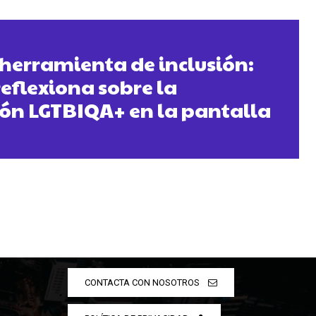
 herramienta de inclusión:
eflexiona sobre la
ón LGTBIQA+ en la pantalla
CONTACTA CON NOSOTROS