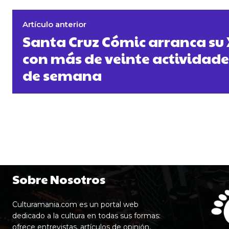
Artículo anterior
Santa Cruz Cómic arranca su 
con más de veinte actividades
de semana
Sobre Nosotros
Culturamania.com es un portal web
dedicado a la cultura en todas sus formas:
ofrece entrevistas, artículos de opinión,