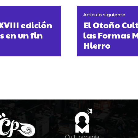
Artículo siguiente
XVIII edición
El Otoño Cul
 en un fin
las Formas M
Hierro