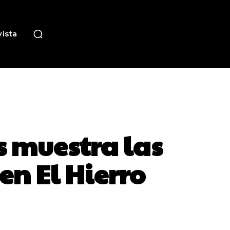
ista
s muestra las
n El Hierro