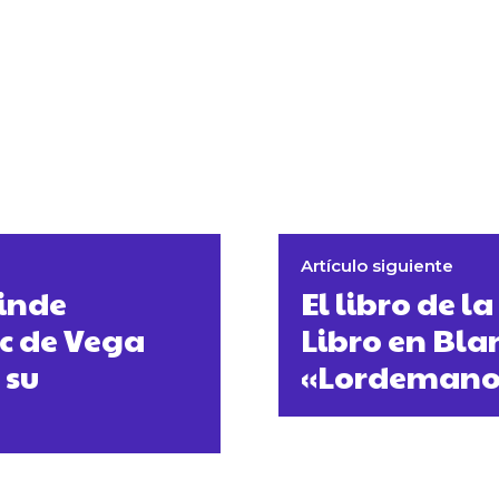
Artículo siguiente
rinde
El libro de 
ac de Vega
Libro en Bla
 su
«Lordemano»