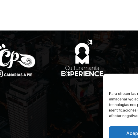
Para ofrecer las
almacenar y/o ac
tecnologías nos 
identificaciones 
afectar negativa
Acep