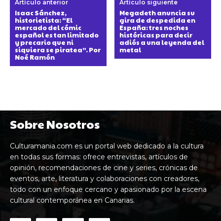
Artículo anterior
Artículo siguiente
Isaac Sánchez,
Megadeth anuncia su
historietista: “El
gira de despedida en
mercado del cómic
España: tres noches
español es tan limitado
históricas para decir
y precario que ni
adiós a una leyenda del
siquiera se piratea”. Por
metal
Noé Ramón
Sobre Nosotros
Culturamania.com es un portal web dedicado a la cultura
en todas sus formas: ofrece entrevistas, artículos de
opinión, recomendaciones de cine y series, crónicas de
eventos, arte, literatura y colaboraciones con creadores,
todo con un enfoque cercano y apasionado por la escena
cultural contemporánea en Canarias.