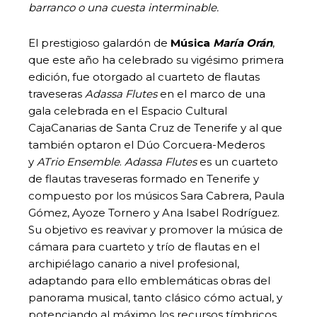
barranco o una cuesta interminable.
El prestigioso galardón de
Música
María Orán
,
que este año ha celebrado su vigésimo primera
edición, fue otorgado al cuarteto de flautas
traveseras
Adassa Flutes
en el marco de una
gala celebrada en el Espacio Cultural
CajaCanarias de Santa Cruz de Tenerife y al que
también optaron el Dúo Corcuera-Mederos
y
ATrio Ensemble
.
Adassa Flutes
es un cuarteto
de flautas traveseras formado en Tenerife y
compuesto por los músicos Sara Cabrera, Paula
Gómez, Ayoze Tornero y Ana Isabel Rodríguez.
Su objetivo es reavivar y promover la música de
cámara para cuarteto y trío de flautas en el
archipiélago canario a nivel profesional,
adaptando para ello emblemáticas obras del
panorama musical, tanto clásico cómo actual, y
potenciando al máximo los recursos tímbricos