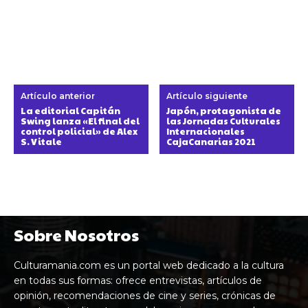
Artículo anterior
Artículo siguiente
La editorial Capitán
Japón, protagonista de
Swing lanza «El final del
las Jornadas Culturales
control policial» de Alex
Internacionales
S. Vitale
CajaCanarias 2021
Sobre Nosotros
Culturamania.com es un portal web dedicado a la cultura
en todas sus formas: ofrece entrevistas, artículos de
opinión, recomendaciones de cine y series, crónicas de