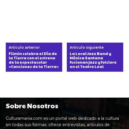
Artículo anterior
Artículo siguiente
Filmin celebra el Día de
La Local Jazz Band y
la Tierra con el estreno
Mónica Santana
de la espectacular
fusionan jazz y folclore
«Canciones de la Tierra»
en el Teatro Leal
Sobre Nosotros
Culturamania.com es un portal web dedicado a la cultura
en todas sus formas: ofrece entrevistas, artículos de