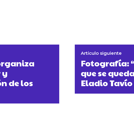
Artículo siguiente
organiza
Fotografía: “
 y
que se qued
ón de los
Eladio Tavío