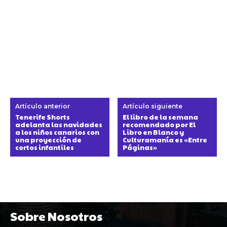
Artículo anterior
Artículo siguiente
Tenerife Shorts
El libro de la semana
adelanta las navidades
recomendado por El
a los niños canarios con
Libro en Blanco y
una proyección de
Culturamanía es «Entre
cortos infantiles
Páginas»
Sobre Nosotros