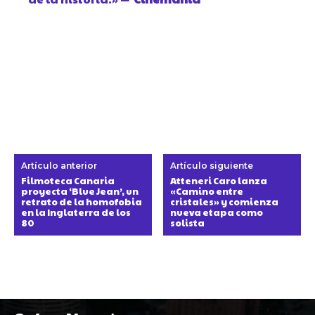
Artículo anterior
Artículo siguiente
Filmoteca Canaria
Atteneri Caro lanza
proyecta ‘Blue Jean’, un
«Camino entre
retrato de la homofobia
cristales» y comienza
en la Inglaterra de los
nueva etapa como
80
solista