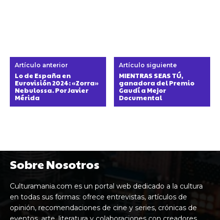
Artículo anterior
Artículo siguiente
Lo de España en
MIENTRAS SEAS TÚ,
Eurovisión 2024: «Zorra»
ganadora del Premio
Nebulossa. Por Javier
Gaudí a Mejor
Mérida
Documental
Sobre Nosotros
Culturamania.com es un portal web dedicado a la cultura
en todas sus formas: ofrece entrevistas, artículos de
opinión, recomendaciones de cine y series, crónicas de
eventos, arte, literatura y colaboraciones con creadores,