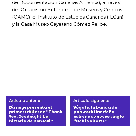
de Documentación Canarias América), a través
del Organismo Autónomo de Museos y Centros
(OAMC), el Instituto de Estudios Canarios (IECan)
y la Casa Museo Cayetano Gómez Felipe.
Artículo anterior
Artículo siguiente
Disney+ presenta el
Vógale, la banda de
primer tráiler de “Thank
pop-rock tinerfeña
You, Goodnight: La
estrena su nuevo single
historia de Bon Jovi”
“Debí Soltarte”