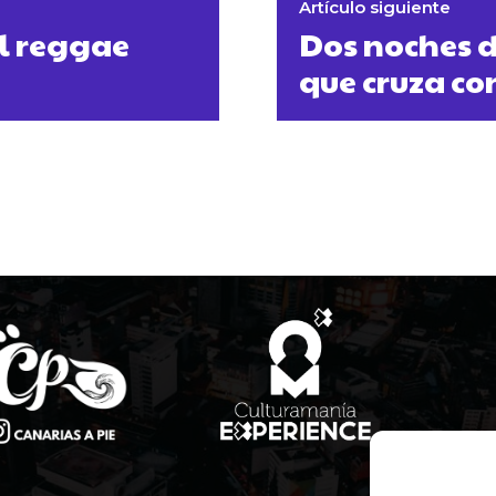
Artículo siguiente
el reggae
Dos noches d
que cruza co