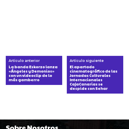
Artículo anterior
Artículo siguiente
La banda Eskorzo lanza
El apartado
«Ángeles y Demonios»
cinematográfico de las
con un videoclip de lo
Jornadas Culturales
más gamberro
Internacionales
CajaCanarias se
despide con Sehar
Sobre Nosotros